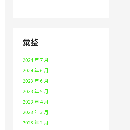
彙整
2024 年 7 月
2024 年 6 月
2023 年 6 月
2023 年 5 月
2023 年 4 月
2023 年 3 月
2023 年 2 月