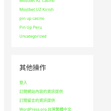
Mostbet AZ Casino
Mostbet UZ Kirish
pin up casino
Pin Up Peru
Uncategorized
其他操作
登入
訂閱網站內容的資訊提供
訂閱留言的資訊提供
WordPress.org 台灣繁體中文