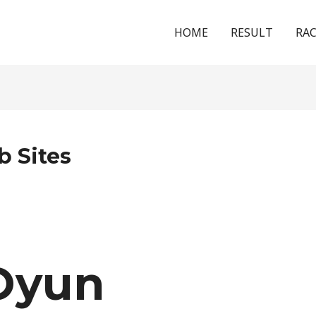
HOME
RESULT
RAC
b Sites
Oyun