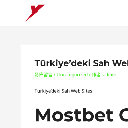
跳
至
主
要
內
容
Post
navigation
Türkiye’deki Sah We
發佈留言
/
Uncategorized
/ 作者:
admin
Türkiye’deki Sah Web Sitesi
Mostbet 