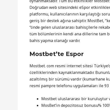
oynanmaktadır. Tüm bu etkinlikler Mostbet
Doğrudan web sitesindeki eSpor etkinlikleri
platformu, kullanıcılarının karşılaştığı so
geniş bir destek ağına sahiptir. MostBet, “k
“önde gelen uluslararası bahisçilerle rekabet
tüm bölümlerinin kendi ana dillerine tam bi
bahis yapma olanağı vardır.
Mostbet’te Espor
Mostbet. com resmi internet sitesi Türkiye
özelliklerinden kaynaklanmaktadır. Bununla b
azaltılmış bir sürümü vardır (kumarhane kuma
resmi pampre telefonu uygulamaları ile 93 
Mostbet uluslararası bir kuruluştur v
MosBet’in depozitosuz bonusu% 100’dü