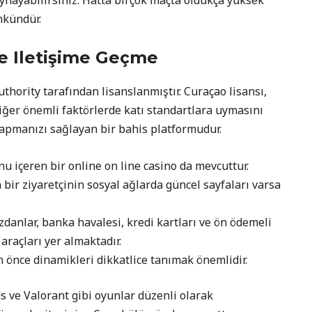
ynayabilirsiniz. Hatta birçok maçta oldukça yüksek
mkündür.
e Iletişime Geçme
hority tarafından lisanslanmıştır. Curaçao lisansı,
iğer önemli faktörlerde katı standartlara uymasını
yapmanızı sağlayan bir bahis platformudur.
unu içeren bir online on line casino da mevcuttur.
 bir ziyaretçinin sosyal ağlarda güncel sayfaları varsa
danlar, banka havalesi, kredi kartları ve ön ödemeli
araçları yer almaktadır.
önce dinamikleri dikkatlice tanımak önemlidir.
s ve Valorant gibi oyunlar düzenli olarak