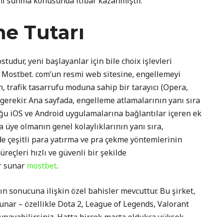
i sunma konusunda itibar kazanmıştır.
 Tutarı
studur, yeni başlayanlar için bile choix işlevleri
i Mostbet. com’un resmi web sitesine, engellemeyi
n, trafik tasarrufu moduna sahip bir tarayıcı (Opera,
gerekir. Ana sayfada, engelleme atlamalarının yanı sıra
uğu iOS ve Android uygulamalarına bağlantılar içeren ek
 üye olmanın genel kolaylıklarının yanı sıra,
 de çeşitli para yatırma ve pra çekme yöntemlerinin
üreçleri hızlı ve güvenli bir şekilde
er sunar
mostbet
.
ın sonucuna ilişkin özel bahisler mevcuttur. Bu şirket,
sunar – özellikle Dota 2, League of Legends, Valorant