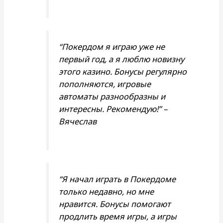
“Покердом я играю уже не
первый год, а я люблю новизну
этого казино. Бонусы регулярно
пополняются, игровые
автоматы разнообразны и
интересны. Рекомендую!” –
Вячеслав
“Я начал играть в Покердоме
только недавно, но мне
нравится. Бонусы помогают
продлить время игры, а игры